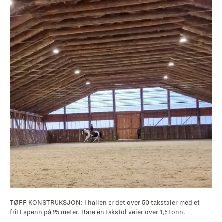
TØFF KONSTRUKSJON: I hallen er det over 50 takstoler med et
fritt spenn på 25 meter. Bare én takstol veier over 1,5 tonn.