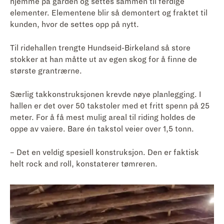
hjemme på gården og settes sammen til ferdige
elementer. Elementene blir så demontert og fraktet til
kunden, hvor de settes opp på nytt.
Til ridehallen trengte Hundseid-Birkeland så store
stokker at han måtte ut av egen skog for å finne de
største grantrærne.
Særlig takkonstruksjonen krevde nøye planlegging. I
hallen er det over 50 takstoler med et fritt spenn på 25
meter. For å få mest mulig areal til riding holdes de
oppe av vaiere. Bare én takstol veier over 1,5 tonn.
– Det en veldig spesiell konstruksjon. Den er faktisk
helt rock and roll, konstaterer tømreren.