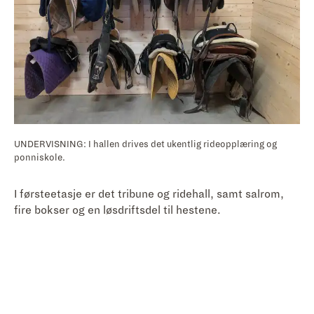
UNDERVISNING: I hallen drives det ukentlig rideopplæring og
ponniskole.
I førsteetasje er det tribune og ridehall, samt salrom,
fire bokser og en løsdriftsdel til hestene.
– Det ene rommet skulle egentlig bli en redskapsbod,
men har endt opp som Njål sin
mancave
. Her har han
motorsyklene sine og koser seg med sine ting, forteller
Mina lattermildt som er godt fornøyd med resultatet.