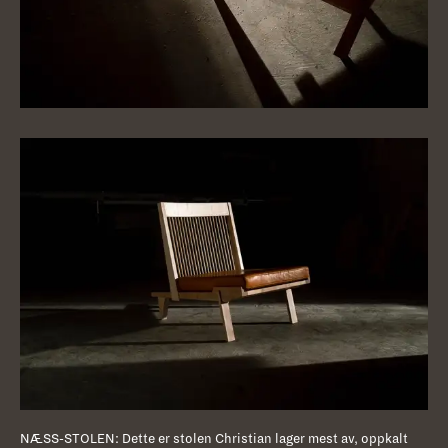
NÆSS-STOLEN: Dette er stolen Christian lager mest av, oppkalt