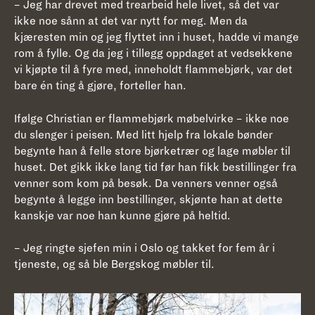
– Jeg har drevet med trearbeid hele livet, så det var
ikke noe sånn at det var nytt for meg. Men da
kjæresten min og jeg flyttet inn i huset, hadde vi mange
rom å fylle. Og da jeg i tillegg oppdaget at vedsekkene
vi kjøpte til å fyre med, inneholdt flammebjørk, var det
bare én ting å gjøre, forteller han.
Ifølge Christian er flammebjørk møbelvirke – ikke noe
du slenger i peisen. Med litt hjelp fra lokale bønder
begynte han å felle store bjørketrær og lage møbler til
huset. Det gikk ikke lang tid før han fikk bestillinger fra
venner som kom på besøk. Da venners venner også
begynte å legge inn bestillinger, skjønte han at dette
kanskje var noe han kunne gjøre på heltid.
– Jeg ringte sjefen min i Oslo og takket for fem år i
tjeneste, og så ble Bergskog møbler til.