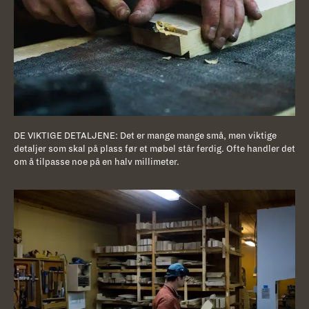
DE VIKTIGE DETALJENE: Det er mange mange små, men viktige
detaljer som skal på plass før et møbel står ferdig. Ofte handler det
om å tilpasse noe på en halv millimeter.