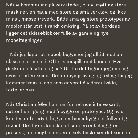
Når vi kommer inn på verkstedet, blir vi møtt av store
maskiner, en haug med store og små verktøy, og ikke
minst, masse treverk. Både små og store prototyper av
møbler står utstilt rundt omkring. På et av bordene
ligger det skisseblokker fulle av gamle og nye
møbeltegninger.
– Når jeg lager et møbel, begynner jeg alltid med en
skisse eller en idé. Ofte i samspill med kunden. Hva
ønsker de å sitte i og ha? Ut ifra det tegner jeg noe jeg
syns er interessant. Det er mye prøving og feiling før jeg
kommer frem til noe som er verdt å videreutvikle,
forteller han.
Når Christian føler han har funnet noe interessant,
setter han i gang med å bygge en prototype. Og hvis
kunden er fornøyd, begynner han å bygge et fullverdig
møbel. Det høres kanskje ut som en enkel og grei
prosess, men møbelmakeren selv beskriver det som en