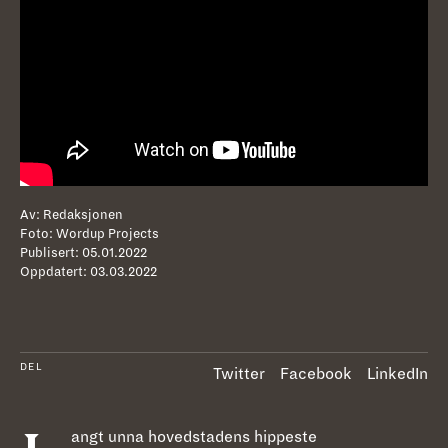
Av:
Redaksjonen
Foto:
Wordup Projects
Publisert:
05.01.2022
Oppdatert:
03.03.2022
DEL
Twitter
Facebook
LinkedIn
angt unna hovedstadens hippeste