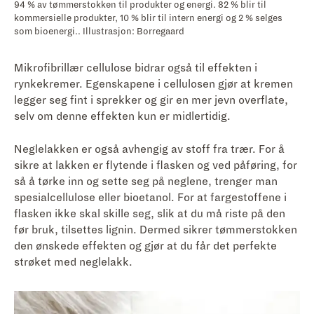
94 % av tømmerstokken til produkter og energi. 82 % blir til
kommersielle produkter, 10 % blir til intern energi og 2 % selges
som bioenergi.. Illustrasjon: Borregaard
Mikrofibrillær cellulose bidrar også til effekten i
rynkekremer. Egenskapene i cellulosen gjør at kremen
legger seg fint i sprekker og gir en mer jevn overflate,
selv om denne effekten kun er midlertidig.
Neglelakken er også avhengig av stoff fra trær. For å
sikre at lakken er flytende i flasken og ved påføring, for
så å tørke inn og sette seg på neglene, trenger man
spesialcellulose eller bioetanol. For at fargestoffene i
flasken ikke skal skille seg, slik at du må riste på den
før bruk, tilsettes lignin. Dermed sikrer tømmerstokken
den ønskede effekten og gjør at du får det perfekte
strøket med neglelakk.