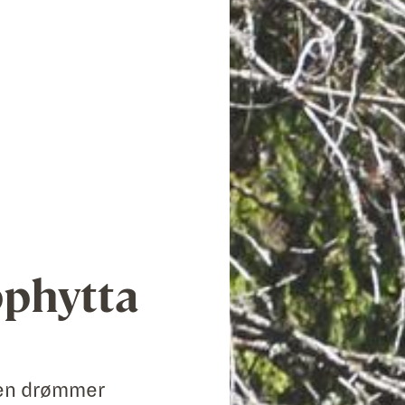
pphytta
oen drømmer