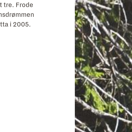
t tre. Frode
domsdrømmen
tta i 2005.